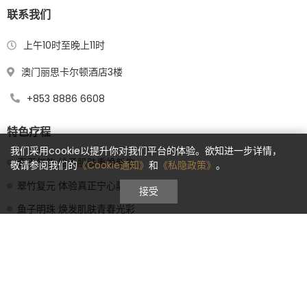
联系我们
上午10时至晚上11时
澳门丽思卡尔顿酒店3楼
+853 8886 6608
特色疗程
我们采用cookie以提升你对我们平台的体验。欲知进一步详情，
奇玉气韵 给予肌肤重焕新生
敬请参阅我们的
《Cookie通知》
和
《私隐政策》
。
翠竹复元 体验真正宁心静神
接受
鱼子明珠 焕发肌肤青春光彩