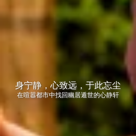
身宁静，心致远，于此忘尘
在喧嚣都市中找回幽居遁世的心静轩