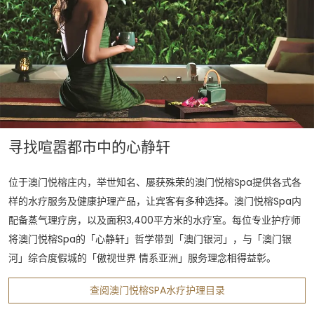
寻找喧嚣都市中的心静轩
位于澳门悦榕庄内，举世知名、屡获殊荣的澳门悦榕Spa提供各式各
样的水疗服务及健康护理产品，让宾客有多种选择。澳门悦榕Spa内
配备蒸气理疗房，以及面积3,400平方米的水疗室。每位专业护疗师
将澳门悦榕Spa的「心静轩」哲学带到「澳门银河」，与「澳门银
河」综合度假城的「傲视世界 情系亚洲」服务理念相得益彰。
查阅澳门悦榕SPA水疗护理目录