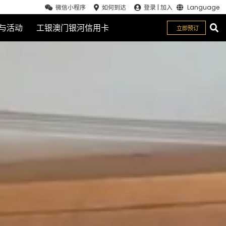
微信小程序
如何到达
登录
|
加入
Language
与活动
工银澳门银河信用卡
立即预订
关闭