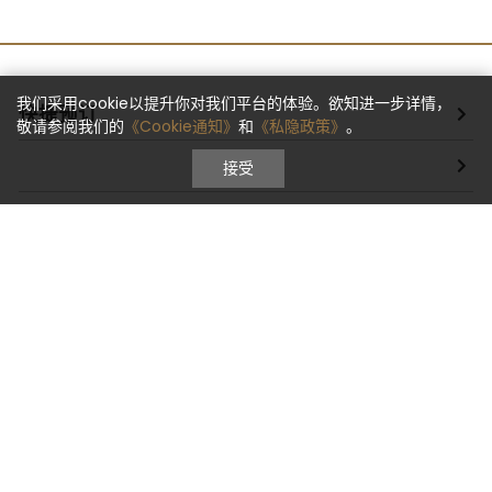
我们采用cookie以提升你对我们平台的体验。欲知进一步详情，
快捷预订
敬请参阅我们的
《Cookie通知》
和
《私隐政策》
。
接受
无限体验
集团介绍
集团其他成员
地图及交通资讯
关注我们