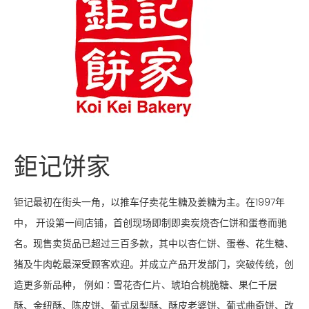
鉅记饼家
钜记最初在街头一角，以推车仔卖花生糖及姜糖为主。在1997年
中， 开设第一间店铺，首创现场即制即卖炭烧杏仁饼和蛋卷而驰
名。现售卖货品已超过三百多款，其中以杏仁饼、蛋卷、花生糖、
猪及牛肉乾最深受顾客欢迎。并成立产品开发部门，突破传统，创
造更多新品种， 例如∶雪花杏仁片、琥珀合桃脆糖、果仁千层
酥、金纽酥、陈皮饼、葡式凤梨酥、酥皮老婆饼、葡式曲奇饼、改