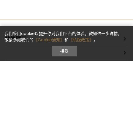
我们采用cookie以提升你对我们平台的体验。欲知进一步详情，
快捷预订
敬请参阅我们的
《Cookie通知》
和
《私隐政策》
。
接受
无限体验
集团介绍
集团其他成员
地图及交通资讯
关注我们