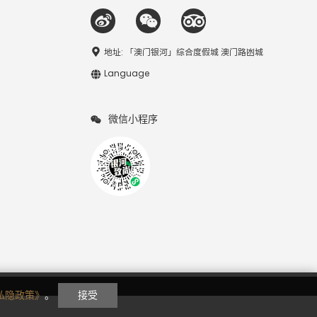
地址: 「澳门银河」综合度假城 澳门路凼城
Language
微信小程序
私隐政策》
。
接受