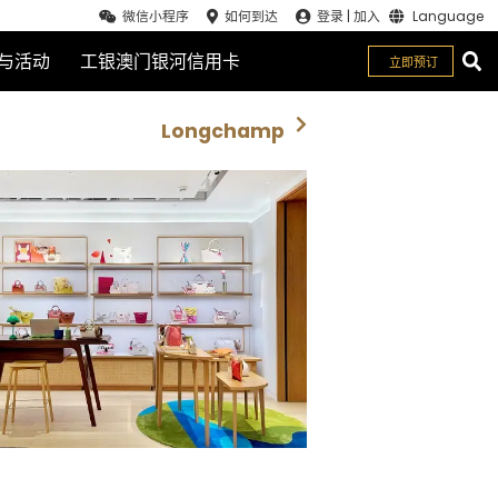
微信小程序
如何到达
登录
|
加入
Language
与活动
工银澳门银河信用卡
立即预订
关闭
Longchamp