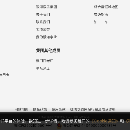
银河娱乐集团
综合度假城地图
关于我们
交通指南
联系我们
泊 车
奖项荣誉
我的银河事业
集团其他成员
澳门百老汇
星际酒店
信用卡
网站地图
隐私政策
使用条款
提防伪冒网站行骗及电话诈骗
© 新银河娱乐2006有限公司，保留所有权利。
对我们平台的体验。欲知进一步详情，敬请参阅我们的
《Cookie通知》
和
《
粤ICP备2021019501号-1
粤公网安备 44049002000737号