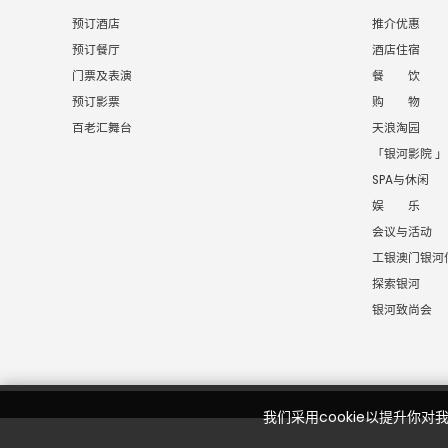
预订酒店
推介优惠
预订餐厅
酒店住宿
门票及表演
餐 饮
预订影票
购 物
百老汇舞台
天浪淘园
「银河影院 」
SPA与休闲
娱 乐
会议与活动
工银澳门银河
探索银河
银河致尚会
我们采用cookie以提升你