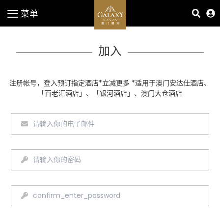
菜单
加入
注册帐号，登入预订指定酒店*立减更多 *适用于澳门安达仕酒店、
「百老汇酒店」、「银河酒店」、澳门大仓酒店