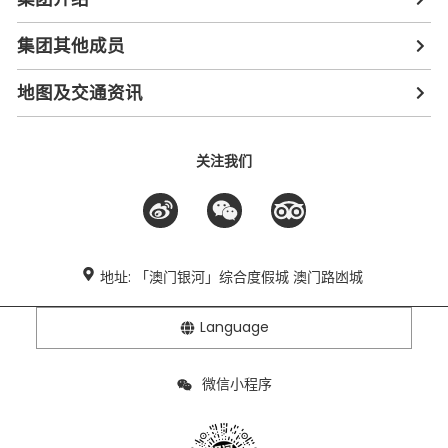
集团其他成员
地图及交通资讯
关注我们
地址: 「澳门银河」综合度假城 澳门路凼城
Language
微信小程序