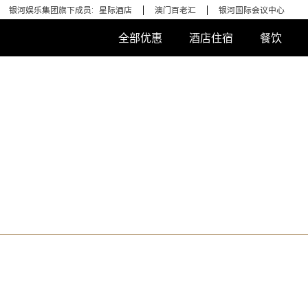
银河娱乐集团旗下成员:
星际酒店
澳门百老汇
银河国际会议中心
全部优惠
酒店住宿
餐饮