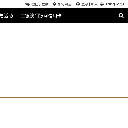
微信小程序
如何到达
登录
|
加入
Language
与活动
工银澳门银河信用卡