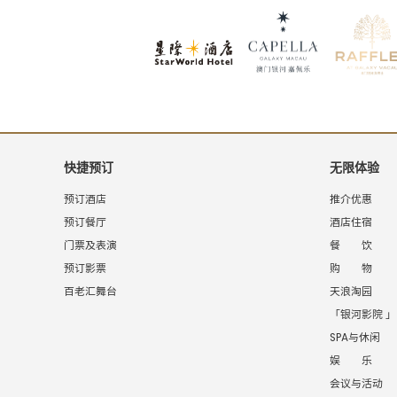
快捷预订
无限体验
预订酒店
推介优惠
预订餐厅
酒店住宿
门票及表演
餐 饮
预订影票
购 物
百老汇舞台
天浪淘园
「银河影院 」
SPA与休闲
娱 乐
会议与活动