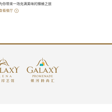
为你带来一场充满美味的臻飨之旅
云集了
房丶奢
查看餐厅
查看酒