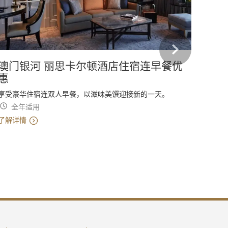
澳门银河 丽思卡尔顿酒店住宿连早餐优
澳门
惠
以弹性
享受豪华住宿连双人早餐，以滋味美馔迎接新的一天。
全
全年适用
了解详
了解详情