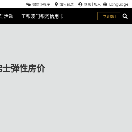
微信小程序
如何到达
登录
|
加入
Language
与活动
工银澳门银河信用卡
立即预订
关闭
佛士弹性房价