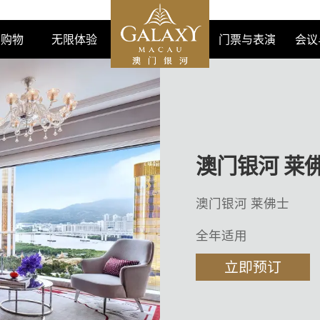
购物
无限体验
门票与表演
会议
澳门银河 莱
澳门银河 莱佛士
全年适用
立即预订