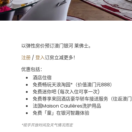
以弹性房价预订澳门银河 莱佛士。
注册
/
登入
订房立减更多！
优惠包括：
酒店住宿
免费畅玩天浪淘园*（价值澳门元888）
免费迷你吧 (每次入住可享一次)
免费尊享来回酒店豪华轿车接送服务（往返澳门
法国Maison Caulières洗护用品
免费「童」在银河智趣体验​
*视乎开放时间及天气情况而定