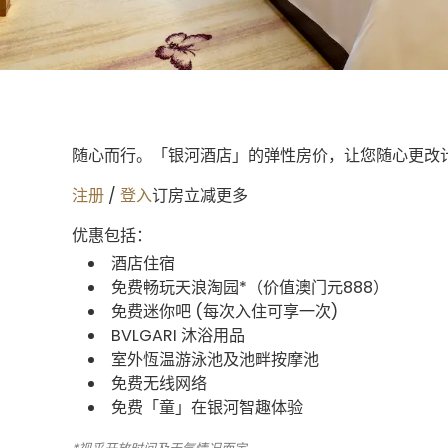
随心而行。「银河酒店」的弹性房价，让您随心更改
注册
/
登入
订房立减更多
优惠包括：
酒店住宿
免费畅玩天浪淘园*（价值澳门元888）
免费迷你吧 (每次入住可享一次)
BVLGARI 沐浴用品
室外恆温游泳池及池畔按摩池
免费无线网络
免费「童」在银河智趣体验​