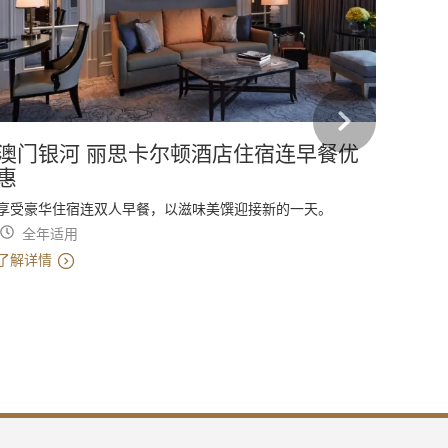
澳门银河 丽思卡尔顿酒店住宿连早餐优
澳门
惠
以弹性
享受豪华住宿连双人早餐，以滋味美馔迎接新的一天。
全
全年适用
了解详
了解详情