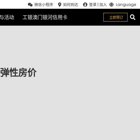
微信小程序
如何到达
登录
|
加入
Language
与活动
工银澳门银河信用卡
立即预订
关闭
弹性房价