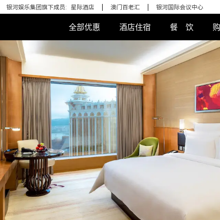
银河娱乐集团旗下成员:
星际酒店
澳门百老汇
银河国际会议中心
全部优惠
酒店住宿
餐 饮