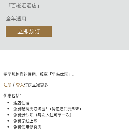
「百老汇酒店」
全年适用
立即预订
提早规划您的假期，尊享「早鸟优惠」。
注册
/
登入
订房立减更多
优惠包括：
酒店住宿​​
免费畅玩天浪淘园*（价值澳门元888）
免费迷你吧（每次入住可享一次）​​
免费无线上网​​
免费使用健身房​