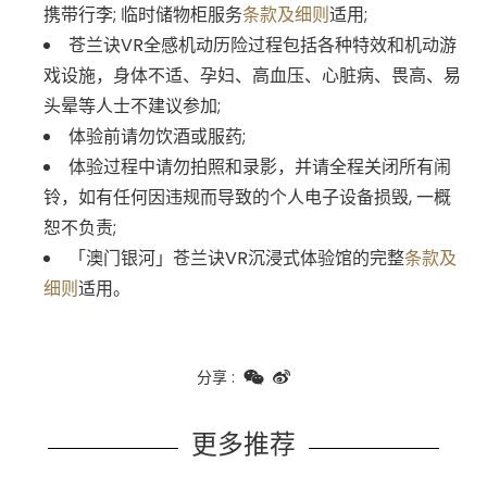
携带行李; 临时储物柜服务
条款及细则
适用;
苍兰诀VR全感机动历险过程包括各种特效和机动游
戏设施，身体不适、孕妇、高血压、心脏病、畏高、易
头晕等人士不建议参加;
体验前请勿饮酒或服药;
体验过程中请勿拍照和录影，并请全程关闭所有闹
铃，如有任何因违规而导致的个人电子设备损毁, 一概
恕不负责;
「澳门银河」苍兰诀VR沉浸式体验馆的完整
条款及
细则
适用。
分享
:
更多推荐