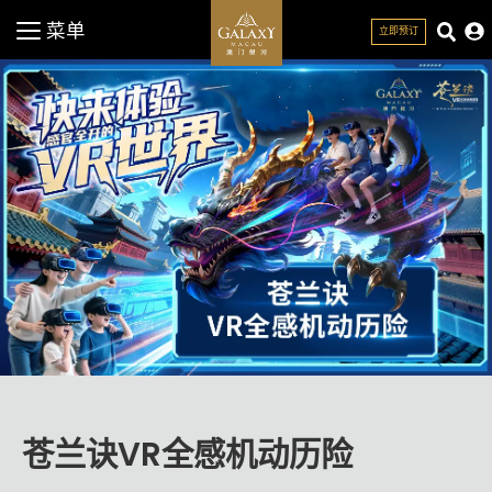
菜单
立即预订
关闭
苍兰诀VR全感机动历险