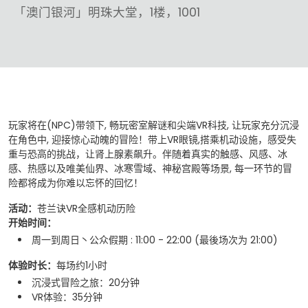
「澳门银河」明珠大堂，1楼，1001
玩家将在(NPC)带领下, 畅玩密室解谜和尖端VR科技, 让玩家充分沉浸
在角色中, 迎接惊心动魄的冒险！带上VR眼镜,搭乘机动设施，感受失
重与恐高的挑战，让肾上腺素飙升。伴随着真实的触感、风感、冰
感、热感以及唯美仙界、冰寒雪域、神秘宫殿等场景, 每一环节的冒
险都将成为你难以忘怀的回忆！
活动：
苍兰诀VR全感机动历险
开始时间：
周一到周日丶公众假期 : 11:00 - 22:00 (最後场次为 21:00)
体验时长：
每场约1小时
沉浸式冒险之旅：20分钟
VR体验：35分钟