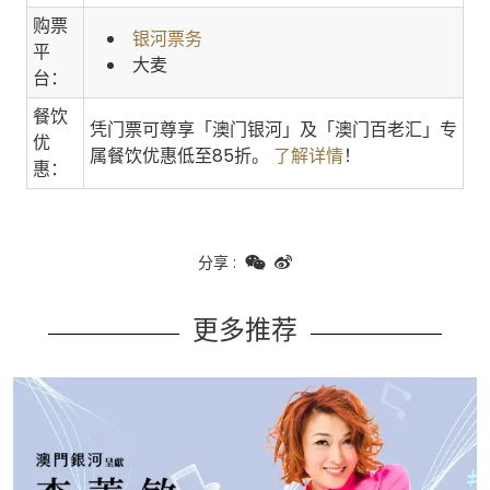
购票
银河票务
平
大麦
台：
餐饮
凭门票可尊享「澳门银河」及「澳门百老汇」专
优
属餐饮优惠低至85折。
了解详情
！
惠：
分享
:
更多推荐
Learn more