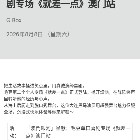
剧专场《就差一点》澳门站
G Box
2026年8月8日 （星期六）
把生活故事揉进笑点里，用真诚演绎喜剧。
毛豆第二个个人专场《就差一点》正式登陆，抛开烦恼，在阵阵笑声
里聆听他的经历与心声。
从海上后厨走到脱口秀舞台，这位大连黑马演员用超强舞台魅力征服
全场，沉浸式快乐体验等你来解锁～
活
「澳門銀河」呈献：毛豆单口喜剧专场《就差一
动：
点》澳门站