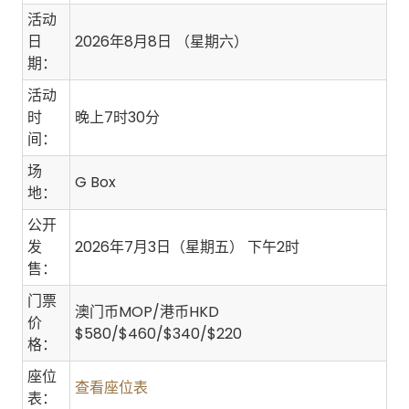
活动
日
2026年8月8日 （星期六）
期：
活动
时
晚上7时30分
间：
场
G Box
地：
公开
发
2026年7月3日（星期五） 下午2时
售：
门票
澳门币MOP/港币HKD
价
$580/$460/$340/$220
格：
座位
查看座位表
表：