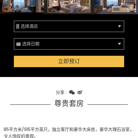
选择酒店
选择日期
立即预订
分享
:
尊贵套房
85平方米/915平方英尺，独立客厅和豪华大床房，豪华大理石浴室，
令人惊叹的景观。