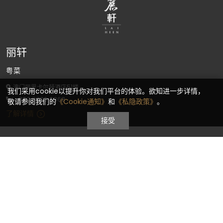
丽轩
粤菜
澳门丽思卡尔顿酒店51楼
我们采用cookie以提升你对我们平台的体验。欲知进一步详情，
+853 8886 6868
敬请参阅我们的
《Cookie通知》
和
《私隐政策》
。
了解详情
接受
酒店设施
五星级酒店设施，为你度假添精彩
Learn more