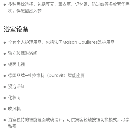
多种睡枕选择，包括荞麦、薰衣草、记忆绵、防过敏等多款奢华睡
枕，伴您酣然入梦
浴室设备
全套个人护理用品，包括法国Maison Caulières洗护用品
独立玻璃淋浴间
镜面电视
德国品牌─杜拉维特（Duravit）智能座厕
浸泡浴缸
化妆间
吹风机
浴室独特的智能镜面玻璃设计，可供宾客轻触按钮切换模式，尽享
私密