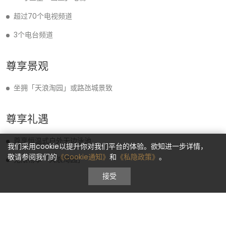
超过70个电视频道
3个电台频道
尊享景观
坐拥「天浪淘园」或路氹城景致
尊享礼遇
尊享恒温式户外无边泳池
我们采用cookie以提升你对我们平台的体验。欲知进一步详情，
敬请参阅我们的
《Cookie通知》
和
《私隐政策》
。
无限畅享「天浪淘园」
接受
更多房型选择