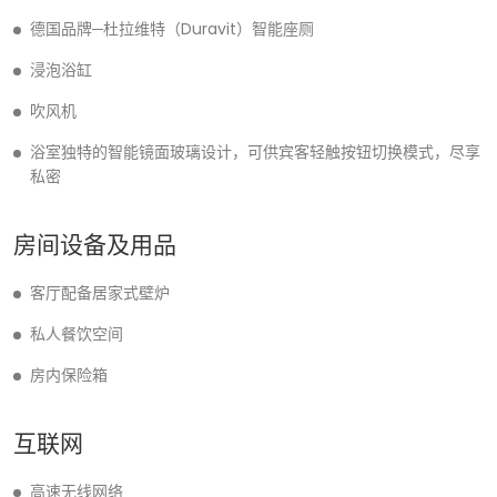
德国品牌─杜拉维特（Duravit）智能座厕
浸泡浴缸
吹风机
浴室独特的智能镜面玻璃设计，可供宾客轻触按钮切换模式，尽享
私密
房间设备及用品
客厅配备居家式壁炉
私人餐饮空间
房内保险箱
互联网
高速无线网络