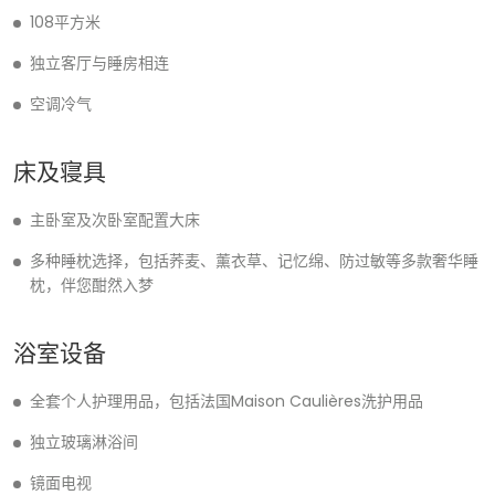
108平方米
独立客厅与睡房相连
空调冷气
床及寝具
主卧室及次卧室配置大床
多种睡枕选择，包括荞麦、薰衣草、记忆绵、防过敏等多款奢华睡
枕，伴您酣然入梦
浴室设备
全套个人护理用品，包括法国Maison Caulières洗护用品
独立玻璃淋浴间
镜面电视