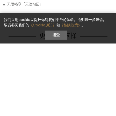
无限畅享「天浪淘园」
我们采用cookie以提升你对我们平台的体验。欲知进一步详情，
敬请参阅我们的
《Cookie通知》
和
《私隐政策》
。
更多房型选择
接受
选择你的客房类型,尽情享受假期
Learn more