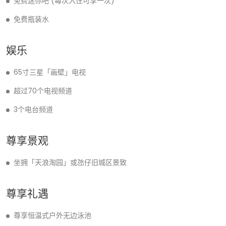
免费迷你吧 (每次入住可享一次)
免费瓶装水
娱乐
65寸三星「画壁」电视
超过70个电视频道
3个电台频道
尊享景观
坐拥「天浪淘园」或氹仔旧城区景致
尊享礼遇
尊享恒温式户外无边泳池