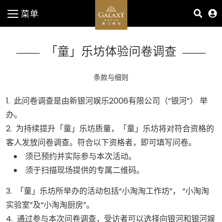
菜单
「童」乐坊体验问卷调查
条款与细则
1. 此问卷调查是由新银河娱乐2006有限公司（“银河”） 举
办。
2. 为持续提升「童」乐坊质量，「童」乐坊将对符合资格的
客人发放问卷调查。符合以下资格者，即可填写问卷。
须已预约并实际参与本次活动。
须于扫描现场提供的专属二维码。
3. 「童」乐坊所举办的活动包括“小淘淘工作坊”， “小淘淘
实验室”及“小淘淘厨房”。
4. 通过参与本次问卷调查，受访者可以选择向银河和银河娱