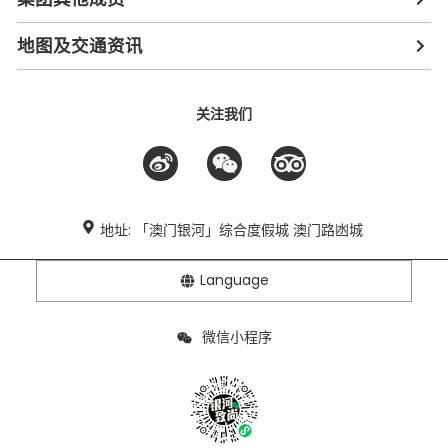
地图及交通资讯
关注我们
地址: 「澳门银河」综合度假城 澳门路凼城
Language
微信小程序