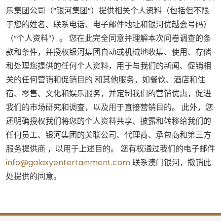
乐集团公司（“银河集团”）提供相关个人资料（包括但不限
于您的姓名、联系电话、电子邮件地址和银河优越会号码）
（“个人资料”）。 您在此完全同意并理解本次问卷调查的条
款和条件，并授权银河集团自动或机械地收集、使用、存储
和处理您提供的任何个人资料，用于与我们的新闻、促销相
关的任何营销和促销目的 和其他服务，如餐饮、酒店和住
宿、零售、文化和娱乐服务，并定制我们的营销优惠，促进
我们的市场研究和调查，以及用于直接营销目的。 此外，您
还明确授权我们将您的个人资料共享、披露和转移给我们的
任何员工、银河集团的关联公司、代理商、承包商和第三方
服务提供商 ，以用于上述目的。 您有权通过我们的电子邮件
info@galaxyentertainment.com
联系澳门银河，撤销此
处提供的同意。