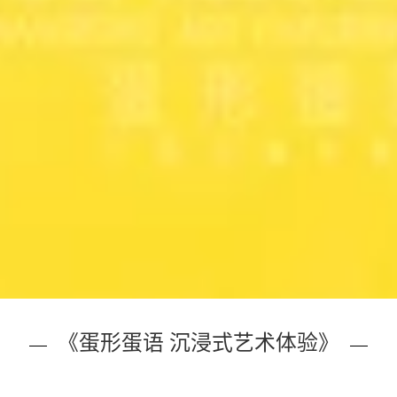
《蛋形蛋语 沉浸式艺术体验》