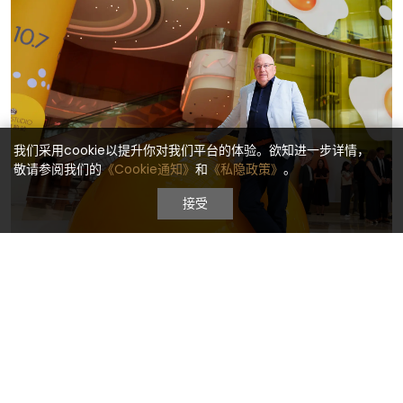
我们采用cookie以提升你对我们平台的体验。欲知进一步详情，
敬请参阅我们的
《Cookie通知》
和
《私隐政策》
。
接受
亨克・霍夫斯特拉
霍夫斯特拉是荷兰著名当代艺术家，以热衷于将日常物品转化为大型