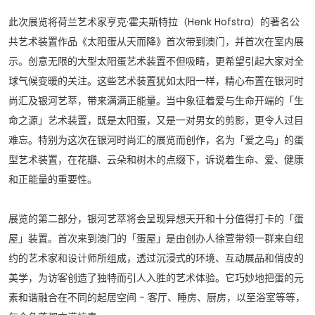
此次展览将荷兰艺术家亨克·霍夫斯特拉（Henk Hofstra）的著名公
共艺术装置作品《太阳蛋从天而降》首次带到澳门，并首次在室内展
示。创意无限的大型太阳蛋艺术装置不但吸睛，更希望引起大家对全
球气候变暖的关注。这些艺术装置犹如太阳一样，精心布置在银河时
尚汇及银河艺萃，带来满满正能量。当中象征着爱与生命开端的「生
命之源」艺术装置，既是太阳蛋，又是一对男女的剪影，更令人过目
难忘。特别为这次在银河时尚汇的展览而创作，名为「爱之鸟」的蛋
型艺术装置，在花瓣、云朵和树木的点缀下，诉说着生命、爱、健康
和正能量的重要性。
展览的第二部分，银河艺萃将会呈现异想天开和十分值得打卡的「蛋
屋」装置。首次来到澳门的「蛋屋」是由创办人徐萱带领一群来自纽
约的艺术家和设计师所组成，透过沉浸式的环境、互动展品和俏皮的
美学，为访客创造了独特而引人入胜的艺术体验。它巧妙地把蛋的元
素和谐融合在不同的起居空间 - 客厅、睡房、厨房，以至浴室等等，