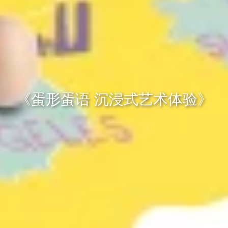
《蛋形蛋语 沉浸式艺术体验》