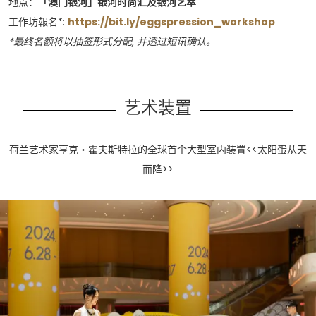
地点：
「澳门银河」银河时尚汇及银河艺萃
工作坊報名*:
https://bit.ly/eggspression_workshop
*最终名额将以抽签形式分配, 并透过短讯确认。
艺术装置
荷兰艺术家亨克・霍夫斯特拉的全球首个大型室内装置<<太阳蛋从天
而降>>