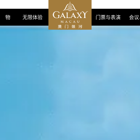
购 物
无限体验
门票与表演
会议