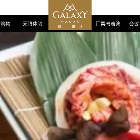
购物
无限体验
门票与表演
会议