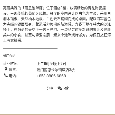
亮丽典雅的「丽思池畔廊」位于酒店3楼，放满精致的青花陶瓷摆
设，呈现传统的葡萄牙风格。餐厅的室内设计以白色为主调，采用白
柳木镶板、天然柚木地板、白色云石铺砌而成的桌面，配以海军蓝色
为点缀的镜面墙身，营造活力悠闲的航海感。宾客可躺在特大的沙滩
椅上，在蔚蓝的天空下一边日光浴、一边品尝时令新鲜的果汁及健康
美味的小食，甚至与挚爱亲朋一起来个池畔烧烤派对，为假日旅程添
上写意精采。
餐厅介绍
营业时间
:
上午11时至晚上7时
位置
:
澳门丽思卡尔顿酒店3楼
电话
:
+853 8886 6868
分享
: