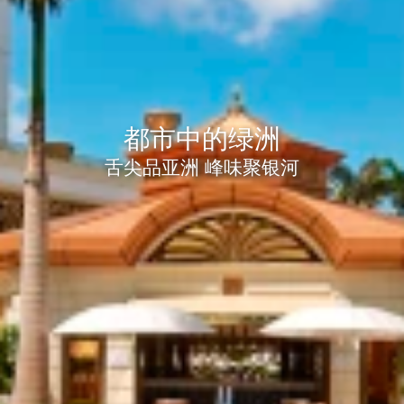
都市中的绿洲
舌尖品亚洲 峰味聚银河