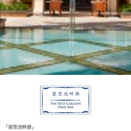
「丽思池畔廊」