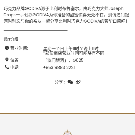
巧克力品牌GODIVA源于比利时布鲁塞尔，由巧克力大师Joseph
Draps一手创办GODIVA为你准备的甜蜜惊喜无处不在，到访澳门银
河时别忘与你的亲友一起分享比利时巧克力GODIVA的奢华口感吧！
餐厅介绍
营业时间
:
星期一至日上午11时至晚上11时
*部份商店营业时间可能略有不同
位置
:
「澳门银河」，G025
电话
:
+853 8883 2221
分享
: