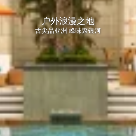
户外浪漫之地
舌尖品亚洲 峰味聚银河