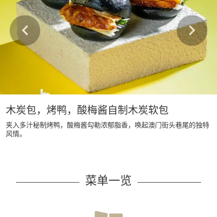
木炭包，烤鸭，酸梅酱自制木炭软包
夹入多汁秘制烤鸭，酸梅酱勾勒浓郁脂香，唤起澳门街头巷尾的独特
风情。
菜单一览