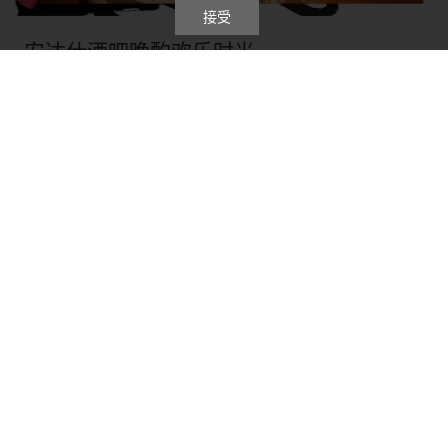
接受
安达仕酒吧晚酌欢乐时光
每晚9时30分至11时30分点选指定饮品，即享第二杯半价优惠！
了解详情