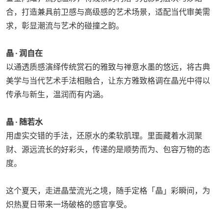
合，打造兼具前卫感与高级感的艺术场景，适配当代审美需
求，彰显潮流与艺术的碰撞之韵。
晶 · 润自在
以通透质感演绎传统赏石的雅致与禅意水墨的悠远，将古典
美学与当代艺术手法相融合，让东方雅致格调在晶光中得以
传承与新生，温润而有内涵。
晶 · 随若水
用虚实交错的手法，还原水的柔软肌理。里面藏着水润聚
财、源远流长的好彩头，传递的是顺势而为、包容万物的态
度。
这个夏天，走进晶莹流光之境，随手定格「晶」彩瞬间，为
炽热夏日带来一场破格的感官享受。